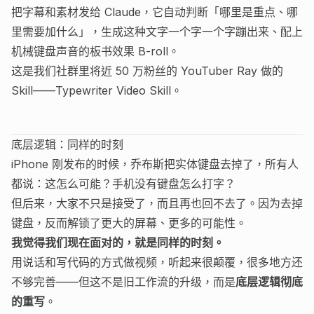
把字幕和素材发给 Claude，它自动判断「哪里是重点、哪
里需要加什么」，生成这种文字一个字一个字蹦出来、配上
机械键盘声音的板书效果 B-roll。
这是我们社群里将近 50 万粉丝的 YouTuber Ray 做的
Skill——Typewriter Video Skill。
底层逻辑：同样的时刻
iPhone 刚发布的时候，乔布斯把实体键盘去掉了，所有人
都说：这怎么可能？手机没有键盘怎么打字？
但后来，大家不只是接受了，而且再也回不去了。因为去掉
键盘，反而解锁了更大的屏幕、更多的可能性。
我觉得我们现在面对的，就是同样的时刻。
用说话和写代码的方式做视频，听起来很颠覆，很多地方还
不够完善——但这不是旧工作流的升级，而是
底层逻辑彻底
的重写
。