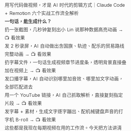
用写代码做视频，才是 AI 时代的剪辑方式｜Claude Code
+ Remotion 六个实战工作流全解析
一句话，能生成什么？
扔一张截图，几秒钟复刻出小 Lin 说那种数据高亮动画 →
📺 看效果
发 2 秒录屏，AI 自动做出含国旗、轨迹、配乐的贸易路线
完整动画 →
📺 看效果
扔字幕文件，一句话生成视频章节进度条，透明背景直接叠
加在视频上 →
📺 看效果
发口播字幕，AI 自动识别哪里加音效、哪里加文字动画，
全部匹配进去
甩一个 YouTube 链接，AI 自己抓取解析，直接复刻指定
片段 →
📺 看效果
发字幕 + 素材，生成文字逐字蹦出、配机械键盘声音的打
字机 B-roll →
📺 看效果
这些都是我现在每期视频在用的工作流。今天把方法讲清