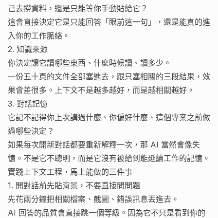
己去撈資料，還是只能等你手動貼給它？
這會直接決定它是只能回答「眼前這一句」，還是能真的進
入你的工作脈絡。
2. 知識來源
你決定讓它讀哪些東西、什麼時候讀、讀多少。
一份五十頁的文件全部塞進去，跟只塞相關的三段結果，效
果會差很多。上下文不是越多越好，而是越相關越好。
3. 對話記憶
它記不記得你上次講過什麼、你偏好什麼、這個專案之前做
過哪些決定？
如果每次開新對話都要重新解釋一次，那 AI 當然會像失
憶。不是它不聰明，而是它沒有被給到能延續工作的記憶。
實踐上下文工程，馬上能做的三件事
1. 開對話前先貼背景，不要直接問問題
先花兩分鐘把相關檔案、截圖、錯誤訊息丟進去。
AI 回答的品質會直接跳一個等級。因為它不只是看到你的